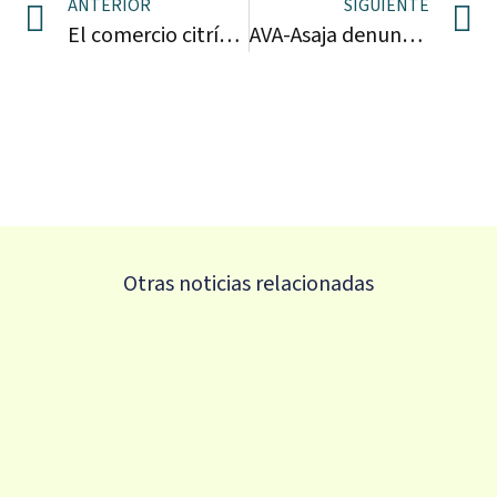
ANTERIOR
SIGUIENTE
El comercio citrícola augura graves pérdidas por el ‘cotonet’
AVA-Asaja denuncia una ola de robos de aguacates que se venden en mercadillos locales
Otras noticias relacionadas