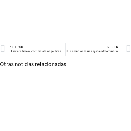
ANTERIOR
SIGUIENTE
El sector citrícola, «víctima» de las políticas de la UE
El Gobierno lanza una ayuda extraordinaria para 140.000 agricultores en plena jornada de protestas
Otras noticias relacionadas