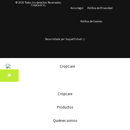
© 2026 Todos los derechos Reservados.
CropCare S.L.
Aviso legal
Política de Privacidad
Política de Cookies
Desarrollada por
Suquet Estudi
🍊
Cropcare
Productos
Quiénes somos