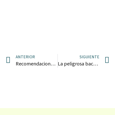
ANTERIOR
SIGUIENTE
Recomendaciones para agricultores frente al Coronavirus
La peligrosa bacteria que afecta a los olivos: el otro ‘coronavirus’